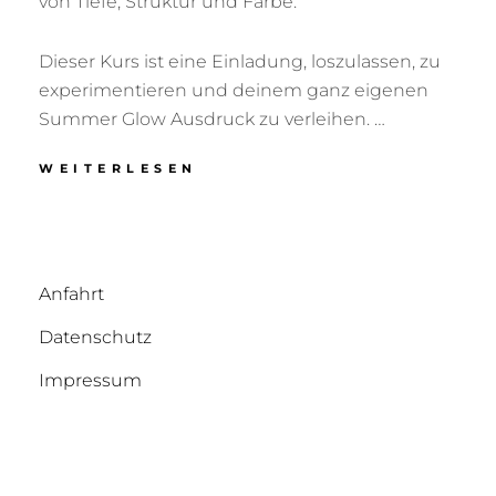
von Tiefe, Struktur und Farbe.
Dieser Kurs ist eine Einladung, loszulassen, zu
experimentieren und deinem ganz eigenen
Summer Glow Ausdruck zu verleihen. …
WEITERLESEN
18.-19.07.2026: SUMMER
GLOW–
FARBSCHICHTEN
UND
MEHR
Anfahrt
Datenschutz
Impressum