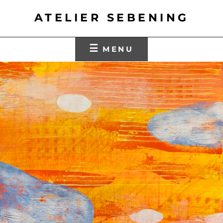
Skip
ATELIER SEBENING
to
content
MENU