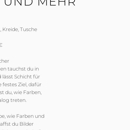
N UND MEHR
 Kreide, Tusche
€
cher
en tauchst du in
lässt Schicht für
festes Ziel, dafür
t du, wie Farben,
log treten.
ebe, wie Farben und
ffst du Bilder