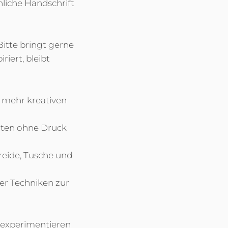
nliche Handschrift
itte bringt gerne
riert, bleibt
r mehr kreativen
chten ohne Druck
Kreide, Tusche und
er Techniken zur
u experimentieren