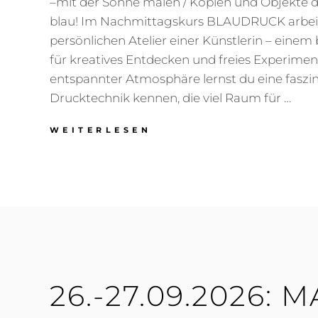
–mit der Sonne malen / Kopien und Objekte
blau! Im Nachmittagskurs BLAUDRUCK arbei
persönlichen Atelier einer Künstlerin – eine
für kreatives Entdecken und freies Experiment
entspannter Atmosphäre lernst du eine faszi
Drucktechnik kennen, die viel Raum für …
19.09.2026:
WEITERLESEN
BLAUDRUCK
CYANOTYPIE
26.-27.09.2026: 