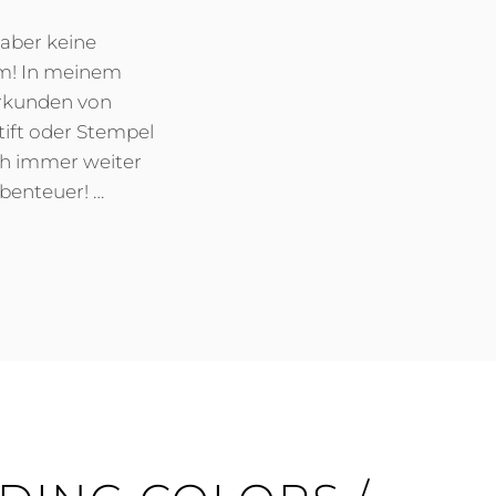
 aber keine
em! In meinem
Erkunden von
Stift oder Stempel
ch immer weiter
Abenteuer! …