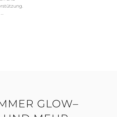
erstützung.
 …
 SUMMER GLOW–