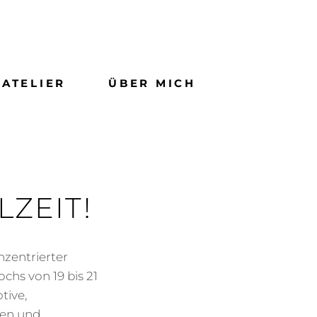
SE
ATELIER
ÜBER MICH
ZEIT!
nzentrierter
hs von 19 bis 21
tive,
ken und