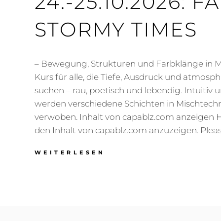
24.-25.10.2026: 
STORMY TIMES
– Bewegung, Strukturen und Farbklänge in M
Kurs für alle, die Tiefe, Ausdruck und atmosp
suchen – rau, poetisch und lebendig. Intuitiv 
werden verschiedene Schichten in Mischtech
verwoben. Inhalt von capablz.com anzeigen H
den Inhalt von capablz.com anzuzeigen. Pleas
24.-25.10.2026:
WEITERLESEN
FADING
COLORS
/
STORMY
TIMES