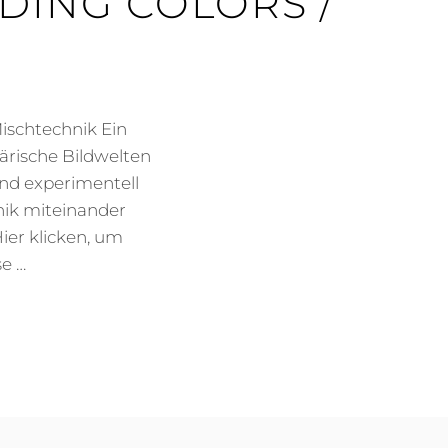
FADING COLORS /
ischtechnik Ein
härische Bildwelten
und experimentell
nik miteinander
ier klicken, um
e …