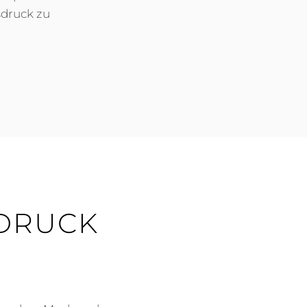
druck zu
ER
UDRUCK