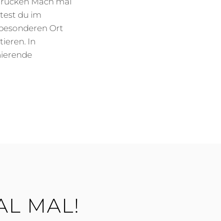
 drucken Mach mal
test du im
m besonderen Ort
ieren. In
nierende
MAL MAL!